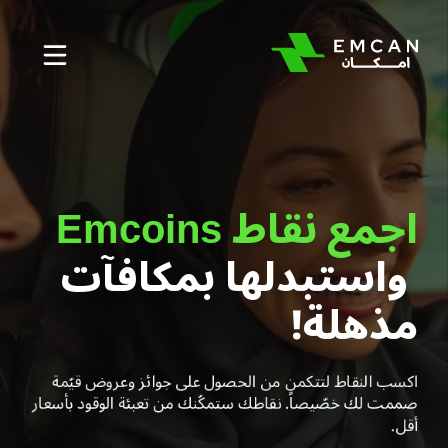
Menu
اجمع نقاط Emcoins
واستبدلها بمكافآت
مذهلة!
اكسب النقاط لتتكمن من الحصول على جوائز وعروض قيّمة
صممت لك خصّيصاً. نقاطك ستمكّنك من تعبئة الوقود بأسعار
أقل.