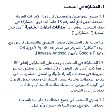
1
. المشاركة في السحب
1.1
يسمح للمواطنين والمقيمين في دولة الإمارات العربية
المتحدة الذين تبلغ أعمارهم
18
عاماً فما فوق المشاركة في
حملة السحب الرقمي لـ "
مكافآت امارات الشتوية
" من خلال
تسمية ("المشاركين")
1.2
يجب على المشاركين تحميل التطبيق والتسجيل في برنامج
الولاء "امكان"، المتوفر عبر متجر
AppStore
لأجهزة
iOS
أو
Google Play
لأجهزة
Android
و
Huwaei.
1.3
للمشاركة في السحب يتوجب على المشاركين إنفاق
80
درهماً كحد أدنى على الوقود أو
30
درهماً على المشتريات غير
البترولية في محطات (امارات) والتي تشمل المشتريات من
متاجر المحطات وخدمة غسيل السيارات وخدمة تبديل الزيوت
في "لوب إكسبرس" باستثناء سالك، السجائر، وبطاقات
خدمات إعادة الشحن.
1.4
يسري السحب في جميع محطات (امارات) باستثناء
الجداف، الخوانيج، دوار الساعة، جميرا، وأبو هيل.